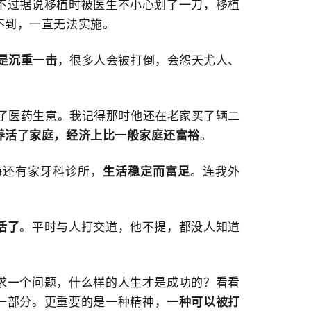
不过据说移植时被医生不小心划了一刀，移植
不到，一直无法实施。
是沉重一击
，很多人会被打倒，会怨天尤人、
起了医药生意。我记得那时他还在老家买了辆二
养活了家庭，经济上比一般家庭还富裕
。
海还有家牙科诊所，
生活稳定而富足
。连我外
活了
。平时与人打交道，他不提，都没人知道
求一个问题，什么样的人生才是成功的？看看
一部分。更重要的是一种精神，
一种可以被打