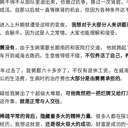
病不得不从部队里退出来，也做过抗争，换过一次肾脏，
成活。自那以后就一直等换肾的机会，但因为各种条件达
进入上升期就遭受这样的变故，
我想对于大部分人来讲都
、会躺平。因为这是人之常情，大家也能理解和接受。
舅没有
，由于生病需要长期用药和医院打交道， 他就跑
车开到威海去跑药。生意做得很不错，
不仅养活了自己，
多年过去了，我舅都六十多岁了，不仅有退休工资，在威
公的生活费，生病时的治疗费也
大部分是由舅舅承担的
。
疑给我舅出了个超级大难题，
可他竟然把一把烂牌又给打
这件事，
就是正常与人交往
。
稀疏平常的背后，隐藏着多大的精神力量
。很多人都在探
经历，我想这就是，
还是很大很大的成功
，财富是成功的