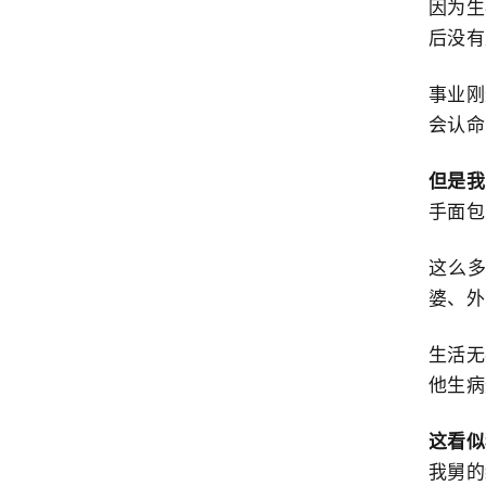
因为生
后没有
事业刚
会认命
但是我
手面包
这么
婆、外
生活无
他生病
这看似
我舅的