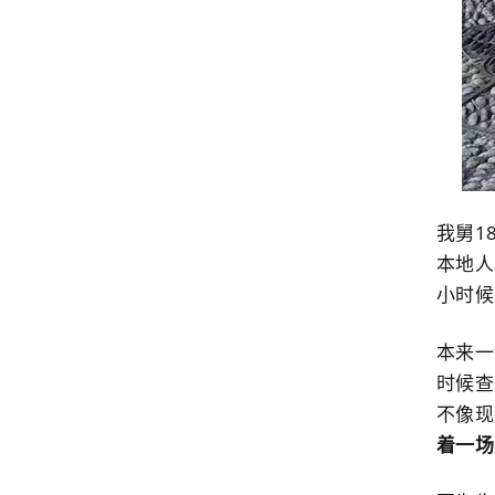
我舅1
本地人
小时候
本来一
时候查
不像现
着一场