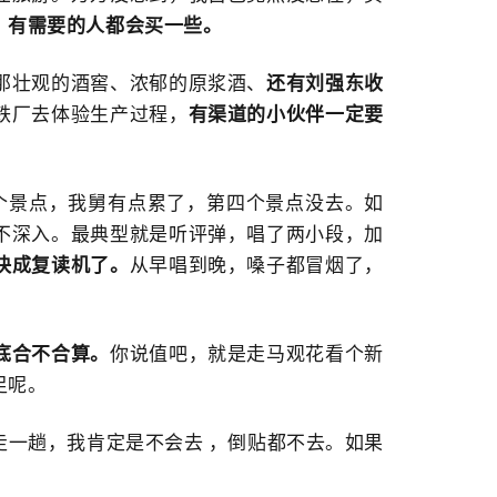
，有需要的人都会买一些。
那壮观的酒窖、浓郁的原浆酒、
还有刘强东收
铁厂去体验生产过程，
有渠道的小伙伴一定要
个景点，我舅有点累了，第四个景点没去。如
不深入。最典型就是听评弹，唱了两小段，加
快成复读机了。
从早唱到晚，嗓子都冒烟了，
底合不合算。
你说值吧，就是走马观花看个新
足呢。
走一趟，我肯定是不会去 ，倒贴都不去。如果