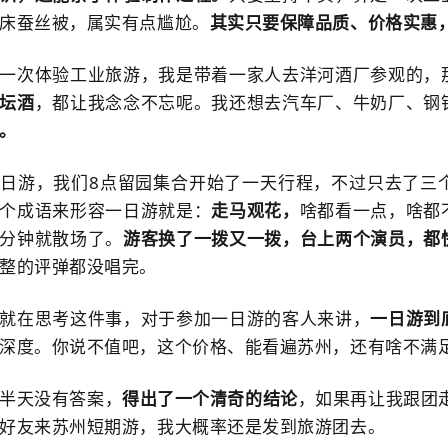
床蚕丝被，属实有点尴尬。
其实只要保障品质、价格实惠
一次体验工业旅游，我是带着一家人去洋河酒厂参观的，
坛酒
，都让我念念不忘呢。我还想去汽车厂、牛奶厂、钢
。
日游，我们8点留园集合开始了一天行程，不过只去了三
个成语来形容一日游就是：
走马观花，
啥都看一点，啥都
分钟就散场了。
游客换了一拨又一拨，台上两个演员，都
整的评弹都没唱完。
就在思考这件事，对于参加一日游的客人来讲，
一日游到
深度。你说不值吧，这个价格、能看遍苏州，还有啥不满
半天没有答案，
得出了一个清奇的结论
，如果再让我跟团
好友来苏州短期游，我大概率还是发到旅游团去。