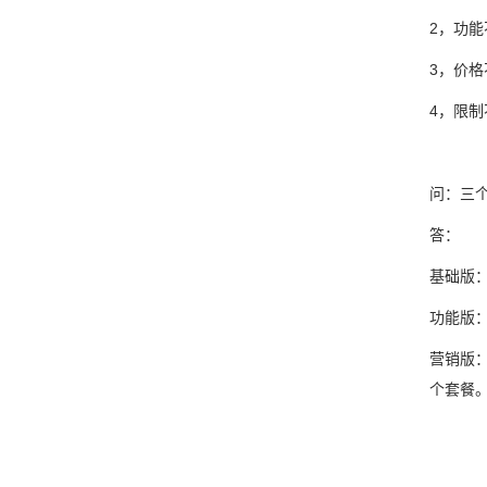
2，功
3，价格
4，限
问：三
答：
基础版
功能版
营销版
个套餐