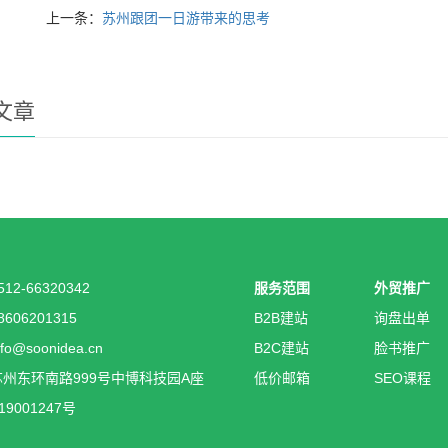
上一条：
苏州跟团一日游带来的思考
文章
12-66320342
服务范围
外贸推广
606201315
B2B建站
询盘出单
o@soonidea.cn
B2C建站
脸书推广
州东环南路999号中博科技园A座
低价邮箱
SEO课程
19001247号