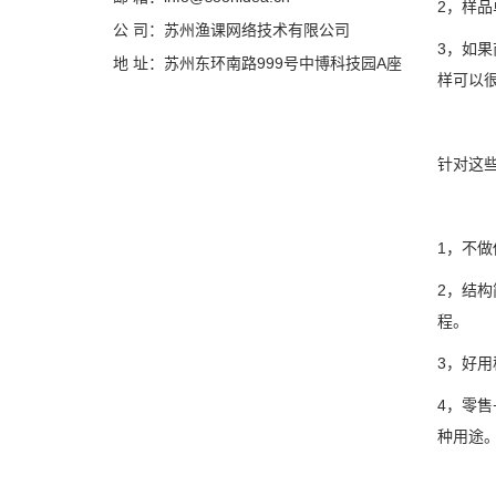
2，样
公 司：苏州渔课网络技术有限公司
3，如
地 址：苏州东环南路999号中博科技园A座
样可以
针对这
1，不
2，结
程。
3，好
4，零
种用途