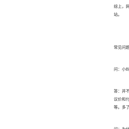
综上，
站。
常见问
问：小
答：并
议价和
等。多