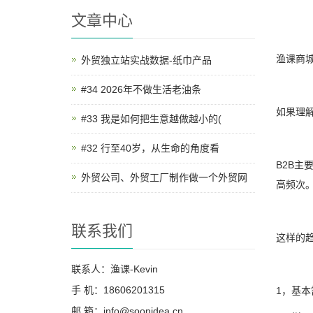
文章中心
渔课商
外贸独立站实战数据-纸巾产品
#34 2026年不做生活老油条
如果理
#33 我是如何把生意越做越小的(
#32 行至40岁，从生命的角度看
B2B
外贸公司、外贸工厂制作做一个外贸网
高频次
联系我们
这样的
联系人：渔课-Kevin
手 机：18606201315
1，基
邮 箱：info@soonidea.cn