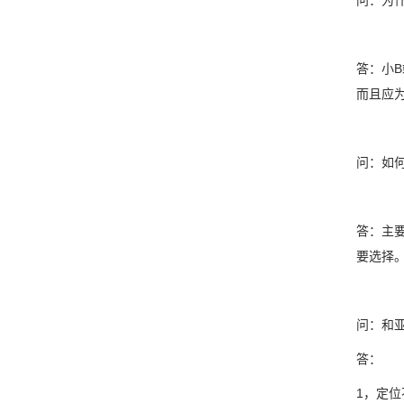
问：为
答：小
而且应
问：如
答：主
要选择
问：和亚
答：
1，定