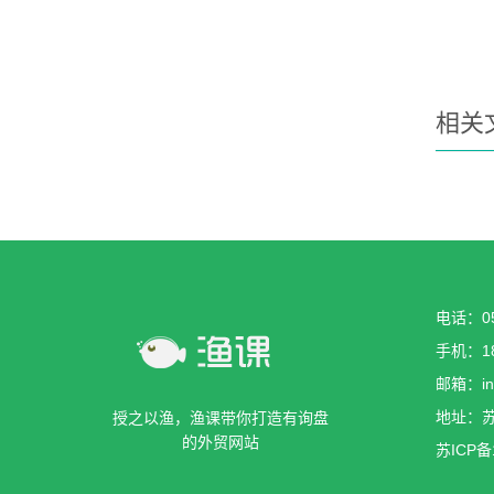
相关
电话：05
手机：18
邮箱：inf
地址：苏
授之以渔，渔课带你打造有询盘
的外贸网站
苏ICP备