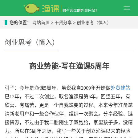
导
航
菜
您的位置：
网站首页
>
干货分享
>
创业思考（慎入）
单
创业思考（慎入）
商业势能-写在渔课5周年
引子：今年是渔课5周年，虽说我自2009年开始做
外贸建站
已12年，不过二次创业，取名渔课是第5年。回望五年，有
欣喜、有痛苦，更是一个自我蜕变的过程。本来今年准备邀
请新老用户和一些合作伙伴，组织一次聚会。分享经验、链
接资源，不过由于我二胎刚生了双胞胎，家里孩子多，没精
力。所以在5周年之际，我写一些关于创立渔课以来的经验