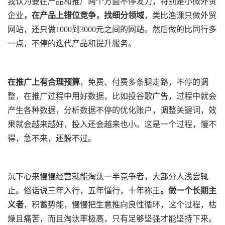
我认为要在产品和推广两个方面不停发力，特别是小微外贸
企业
，在产品上错位竞争，找细分领域
，类比渔课只做外贸
网站，还只做1000到3000元之间的网站。然后做的比同行多
一点，不停的迭代产品和提升服务。
在推广上有合理预算
，免费、付费多条腿走路，不停的调
整，在推广过程中用好数据，比如投谷歌广告，过程中就会
产生各种数据，分析数据不停的优化账户，调整关键词，效
果就会越来越好，投入还会越来也小。这是一个过程，慢不
得，急不来，还躲不过。
沉下心来慢慢经营就能淘汰一半竞争者，大部分人浅尝辄
止。俗话说三年入行，五年懂行，十年称王
。做一个长期主
义者
，积蓄势能，慢慢把生意推向良性循环，这个过程，枯
燥且痛苦，而且淘汰率极高，只有足够坚强才能坚持下来。