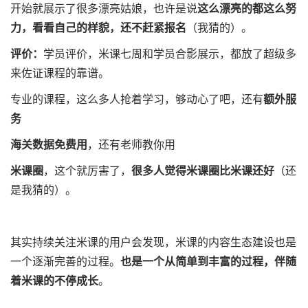
开始就展示了很多漂亮姑娘，也许是说
这么漂亮的都这么努
力，看看自己的样貌，还不赶紧报名
（我猜的）。
评价：
学员评价，米课七周和学员合影展示，都放了超级多
来佐证课程的靠谱。
专业的课程，这么多人抢着学习，够动心了吧，还有
额外服
务
海关数据免费用
，还有老师教你用
米课圈
，这个就厉害了，
很多人觉得米课圈比米课还好
（还
是我猜的）。
其实持续关注米课的用户会发现，米课的内容生态建设也是
一个逐渐完善的过程。
也是一个从简单到丰富的过程，伴随
着米课的不停成长
。