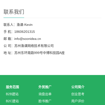
联系我们
联系人：渔课-Kevin
手 机：18606201315
邮 箱：info@soonidea.cn
公 司：苏州渔课网络技术有限公司
地 址：苏州东环南路999号中博科技园A座
服务范围
外贸推广
公司简介
B2B建站
询盘出单
创业思考
B2C建站
脸书推广
用户评价