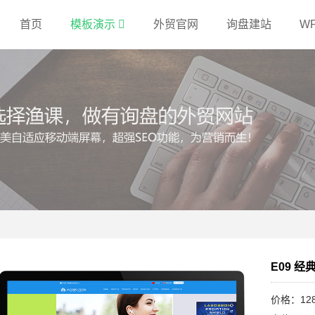
首页
模板演示
外贸官网
询盘建站
W
属
E09 
价格：12