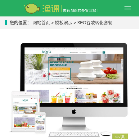
导
航
菜
您的位置：
网站首页
>
模板演示
>
SEO谷歌转化套餐
单