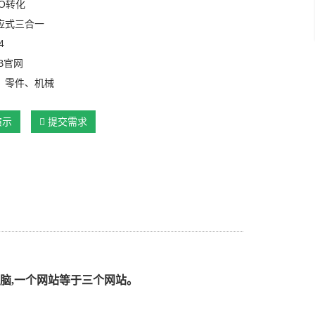
O转化
应式三合一
4
B官网
：零件、机械
演示
提交需求
脑,一个网站等于三个网站。