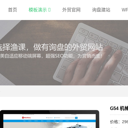
首页
模板演示
外贸官网
询盘建站
W
餐
G54 
价格：29