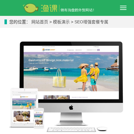
导
航
菜
您的位置：
网站首页
>
模板演示
>
SEO增强套餐专属
单