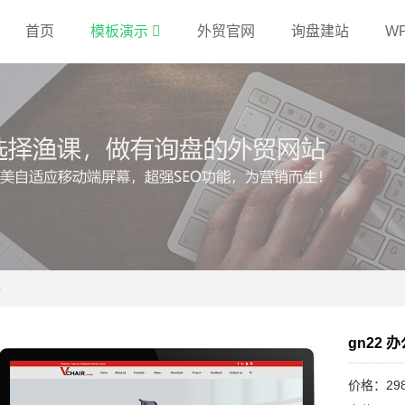
首页
模板演示
外贸官网
询盘建站
W
餐
gn22
价格：29