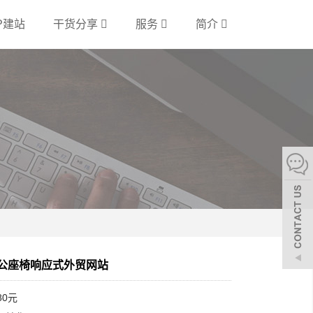
P建站
干货分享
服务
简介
 办公座椅响应式外贸网站
80元