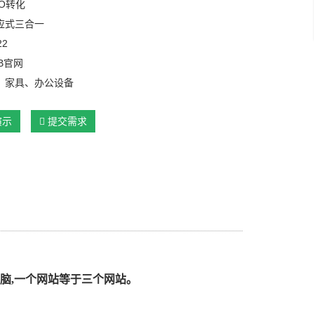
O转化
应式三合一
22
B官网
：家具、办公设备
演示
提交需求
脑,一个网站等于三个网站。