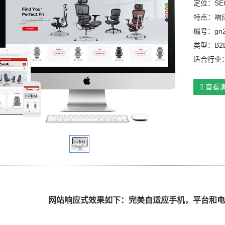
定位：SE
特点：响
编号：gn
类型：B2
适合行业
查看
网
站响应式效果如下：完美自适应手机，平台和电