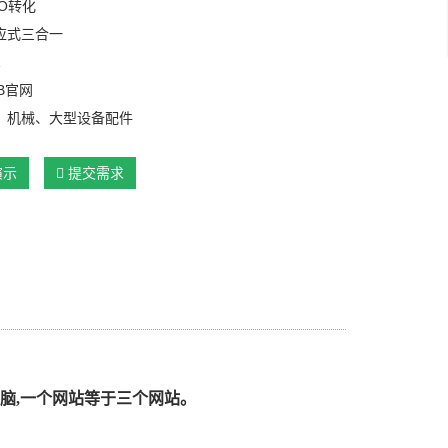
O转化
应式三合一
1
B官网
：机械、大型设备配件
演示
提交需求
脑,一个网站等于三个网站。