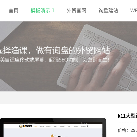
首页
模板演示
外贸官网
询盘建站
W
k11大
价格：29