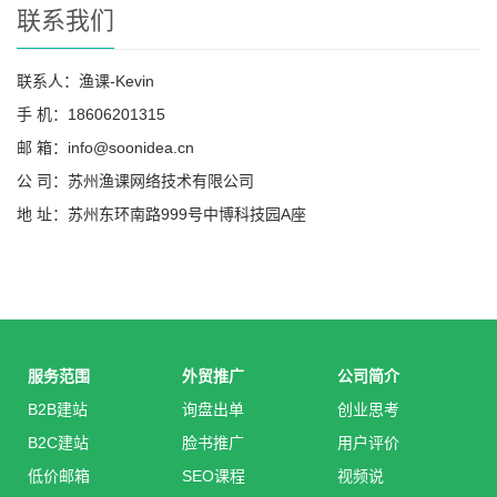
联系我们
联系人：渔课-Kevin
手 机：18606201315
邮 箱：info@soonidea.cn
公 司：苏州渔课网络技术有限公司
地 址：苏州东环南路999号中博科技园A座
服务范围
外贸推广
公司简介
B2B建站
询盘出单
创业思考
B2C建站
脸书推广
用户评价
低价邮箱
SEO课程
视频说