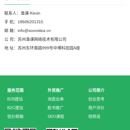
联系人：渔课-Kevin
手 机：18606201315
邮 箱：info@soonidea.cn
公 司：苏州渔课网络技术有限公司
地 址：苏州东环南路999号中博科技园A座
服务范围
外贸推广
公司简介
B2B建站
询盘出单
创业思考
B2C建站
脸书推广
用户评价
低价邮箱
SEO课程
视频说