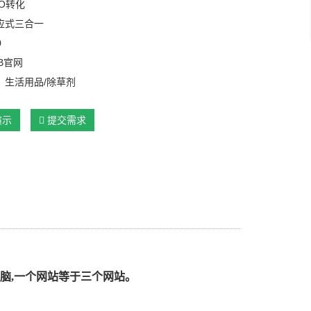
O转化
应式三合一
0
B官网
：生活用品/除草剂
演示
提交需求
脑,一个网站等于三个网站。