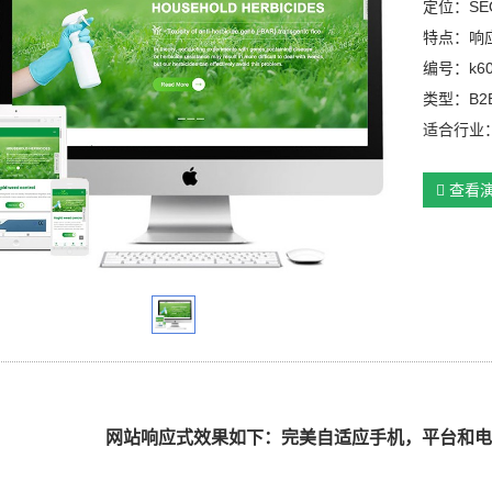
定位：SE
特点：响
编号：k6
类型：B2
适合行业
查看
网
站响应式效果如下：完美自适应手机，平台和电