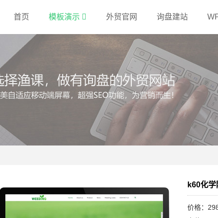
首页
模板演示
外贸官网
询盘建站
W
k60化
价格：29