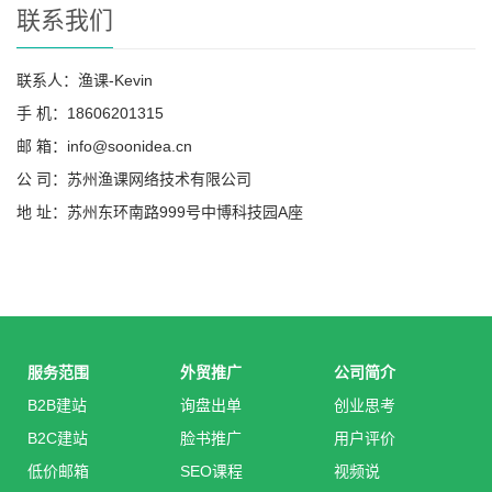
联系我们
联系人：渔课-Kevin
手 机：18606201315
邮 箱：info@soonidea.cn
公 司：苏州渔课网络技术有限公司
地 址：苏州东环南路999号中博科技园A座
服务范围
外贸推广
公司简介
B2B建站
询盘出单
创业思考
B2C建站
脸书推广
用户评价
低价邮箱
SEO课程
视频说