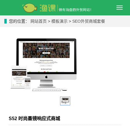
导
航
菜
您的位置：
网站首页
>
模板演示
>
SEO外贸商城套餐
单
S52 时尚墨镜响应式商城