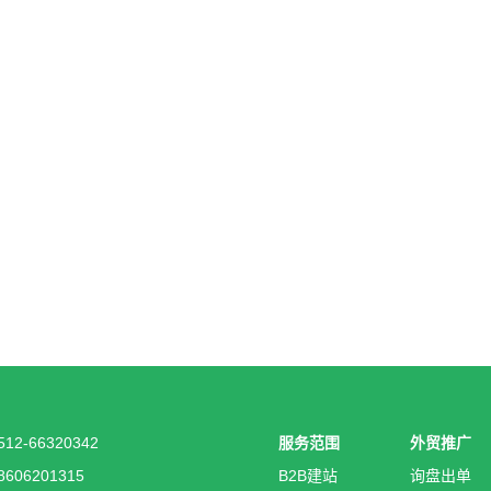
12-66320342
服务范围
外贸推广
606201315
B2B建站
询盘出单