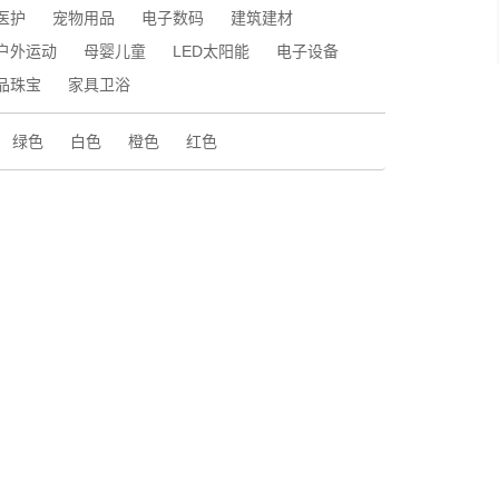
医护
宠物用品
电子数码
建筑建材
户外运动
母婴儿童
LED太阳能
电子设备
品珠宝
家具卫浴
绿色
白色
橙色
红色