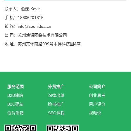
联系人：渔课-Kevin
手 机：18606201315
邮 箱：info@soonidea.cn
公 司：苏州渔课网络技术有限公司
地 址：苏州东环南路999号中博科技园A座
服务范围
外贸推广
公司简介
B2B建站
询盘出单
创业思考
B2C建站
脸书推广
用户评价
低价邮箱
SEO课程
视频说