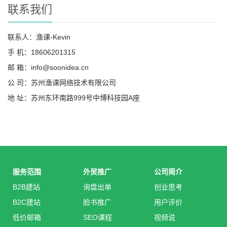
联系我们
联系人：渔课-Kevin
手 机：18606201315
邮 箱：info@soonidea.cn
公 司：苏州渔课网络技术有限公司
地 址：苏州东环南路999号中博科技园A座
服务范围
外贸推广
公司简介
B2B建站
询盘出单
创业思考
B2C建站
脸书推广
用户评价
低价邮箱
SEO课程
视频说