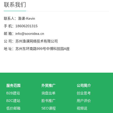
联系我们
联系人：渔课-Kevin
手 机：18606201315
邮 箱：info@soonidea.cn
公 司：苏州渔课网络技术有限公司
地 址：苏州东环南路999号中博科技园A座
服务范围
外贸推广
公司简介
B2B建站
询盘出单
创业思考
B2C建站
脸书推广
用户评价
低价邮箱
SEO课程
视频说